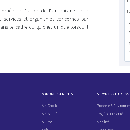
ncernée, la Division de l'Urbanisme de la
des services et organismes concernés par
 dans le cadre du guichet unique lorsqu'il
ARRONDISSEMENTS
SERVICES CITOYENS
Ain Chock
Propreté & Environn
Aïn Sebaâ
Hygiène Et Santé
Al Fida
Mobilité