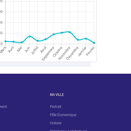
MA VILLE
ement
Portrait
Pôle Économique
Histoire