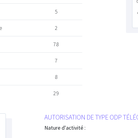
5
e
2
78
7
8
29
AUTORISATION DE TYPE ODP TÉL
Nature d'activité :