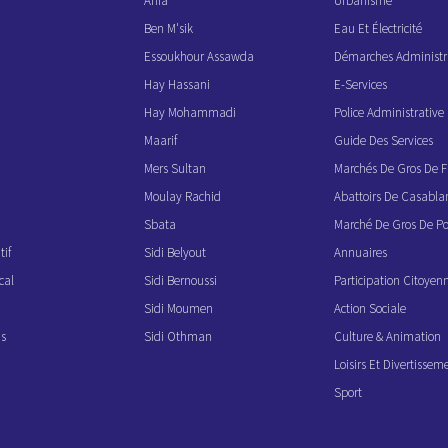
Anfa
Urbanisme
Ben M'sik
Eau Et Électricité
Essoukhour Assawda
Démarches Administr
Hay Hassani
E-Services
Hay Mohammadi
Police Administrati
Maarif
Guide Des Services
Mers Sultan
Marchés De Gros De F
Moulay Rachid
Abattoirs De Casabla
Sbata
Marché De Gros De Po
if
Sidi Belyout
Annuaires
cal
Sidi Bernoussi
Participation Citoyen
Sidi Moumen
Action Sociale
ns
Sidi Othman
Culture & Animation
Loisirs Et Divertissem
Sport