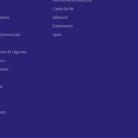
Patrimoine Architectural
Cadre De Vie
atives
Découvrir
Événements
ve Communale
Sport
ruits Et Légumes
nca
isson
ne
ents