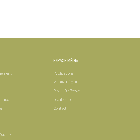
ESPACE MÉDIA
ssement
Publications
MÉDIATHÈQUE
Revue De Presse
unaux
Localisation
es
Contact
 Moumen