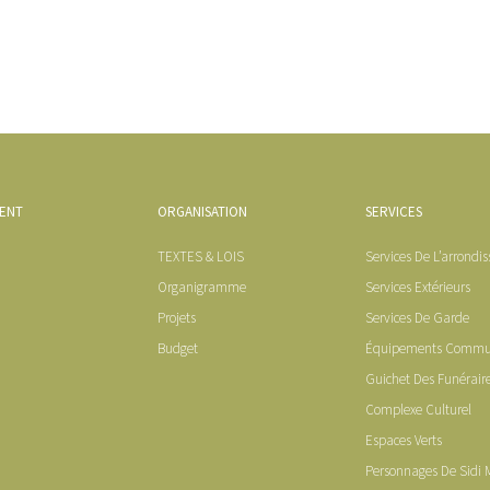
MENT
ORGANISATION
SERVICES
TEXTES & LOIS
Services De L’arrondi
Organigramme
Services Extérieurs
Projets
Services De Garde
Budget
Équipements Comm
Guichet Des Funérair
Complexe Culturel
Espaces Verts
Personnages De Sidi