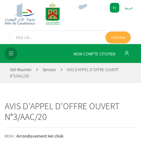
Fr
عربية
UEIL
Chercher
SEIL
ISSEMENT
MON COMPTE CITOYEN
SATION
Sidi Moumen
Services
AVIS D'APPEL D'OFFRE OUVERT
N°3/AAC/20
ICES
 MÉDIA
AVIS D'APPEL D'OFFRE OUVERT
N°3/AAC/20
MOA
: Arrondissement Ain chok