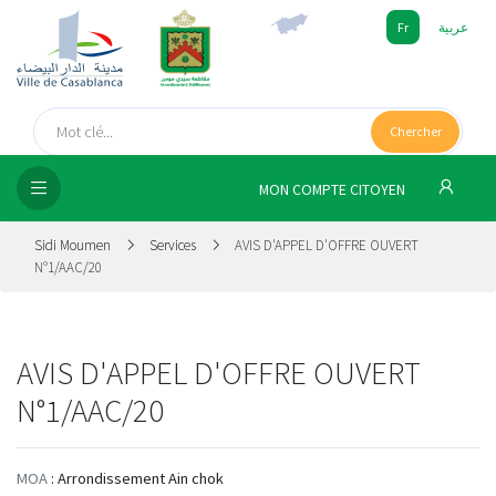
Fr
عربية
UEIL
Chercher
SEIL
ISSEMENT
MON COMPTE CITOYEN
SATION
Sidi Moumen
Services
AVIS D'APPEL D'OFFRE OUVERT
N°1/AAC/20
ICES
 MÉDIA
AVIS D'APPEL D'OFFRE OUVERT
N°1/AAC/20
MOA
: Arrondissement Ain chok