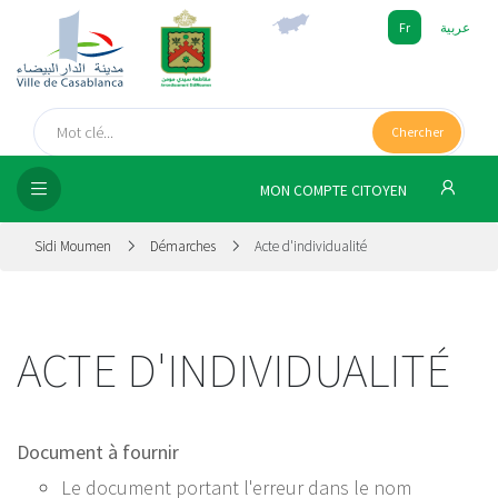
Fr
عربية
UEIL
Chercher
SEIL
ISSEMENT
MON COMPTE CITOYEN
SATION
Sidi Moumen
Démarches
Acte d'individualité
ICES
ACTE D'INDIVIDUALITÉ
 MÉDIA
Document à fournir
Le document portant l'erreur dans le nom