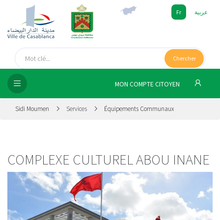
Fr
عربية
UEIL
Chercher
SEIL
ISSEMENT
MON COMPTE CITOYEN
SATION
Sidi Moumen
Services
Équipements Communaux
ICES
 MÉDIA
COMPLEXE CULTUREL ABOU INANE