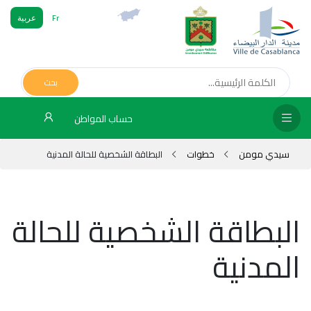
Fr
عربية
الص
الرئ
بحث
مج
حساب المواطن
المق
سيدي مومن
خطوات
البطاقة الشخصية للحالة المدنية
الإد
التر
البطاقة الشخصية للحالة
الخد
المدنية
فض
الإع