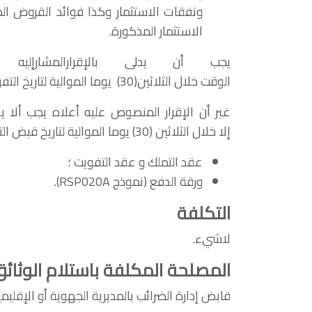
ونفقات الاستثمار وكذا فوائد القروض الم
الاستثمار المذكورة.
يجب أن يدلى بالإقرارالمشارإ
الوقت
خلال الثلاثين
(30)
يوما الموالية لتاريخ التف
غير أن الإقرار المنصوص عليه أعلاه يجب ألا يد
إلا
خلال الثلاثين
(30)
يوما الموالية لتاريخ قبض ا
عقد التملك و عقد التفويت ؛
ورقة الدفع (نموذج RSP020A).
التكلفة
لاشيء.
المصلحة المكلفة باستلام الوثائ
قابض إدارة الضرائب بالمديرية الجهوية أو الإقليم