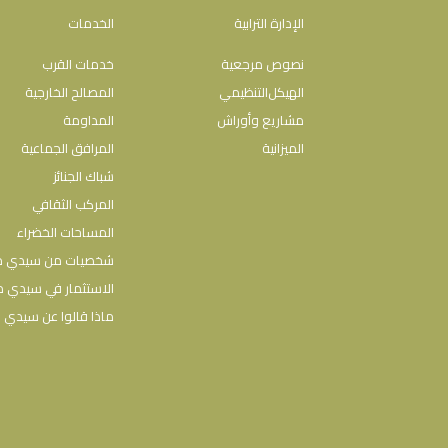
الإدارة الترابية
الخدمات
نصوص مرجعية
خدمات القرب
اﻟﻬﯿﻜﻞاﻟﺘﻨﻈﯿﻤﻲ
المصالح الخارجية
مشاريع وأوراش
المداومة
الميزانية
المرافق الجماعية
شباك الجنائز
المركب الثقافي
المساحات الخضراء
شخصيات من سيدي 
الاستثمار في سيدي 
ماذا قالوا عن سيدي