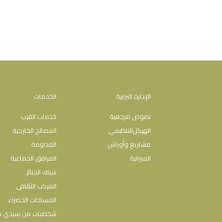
الإدارة الترابية
الخدمات
نصوص مرجعية
خدمات القرب
اﻟﻬﯿﻜﻞاﻟﺘﻨﻈﯿﻤﻲ
المصالح الخارجية
مشاريع وأوراش
المداومة
الميزانية
المرافق الجماعية
شباك الجنائز
المركب الثقافي
المساحات الخضراء
شخصيات من سيدي 