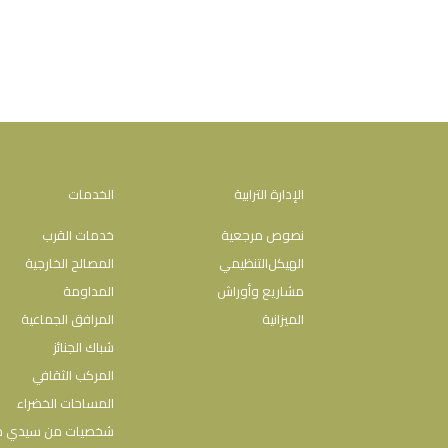
الإدارة الترابية
الخدمات
نصوص مرجعية
خدمات القرب
اﻟﻬﯿﻜﻞاﻟﺘﻨﻈﯿﻤﻲ
المصالح الخارجية
مشاريع وأوراش
المداومة
الميزانية
المرافق الجماعية
شباك الجنائز
المركب الثقافي
المساحات الخضراء
شخصيات من سيدي 