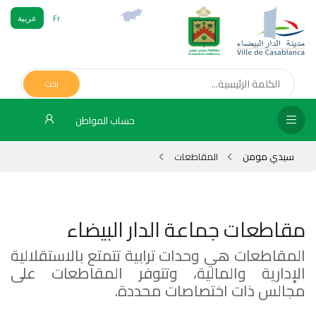
Fr
عربية
الص
الرئ
بحث
مج
حساب المواطن
المق
سيدي مومن
المقاطعات
الإد
التر
الخد
مقاطعات جماعة الدار البيضاء
المقاطعات هي وحدات ترابية تتمتع بالاستقلالية
فض
الإدارية والمالية، وتتوفر المقاطعات على
الإع
مجالس ذات اختصاصات محددة.