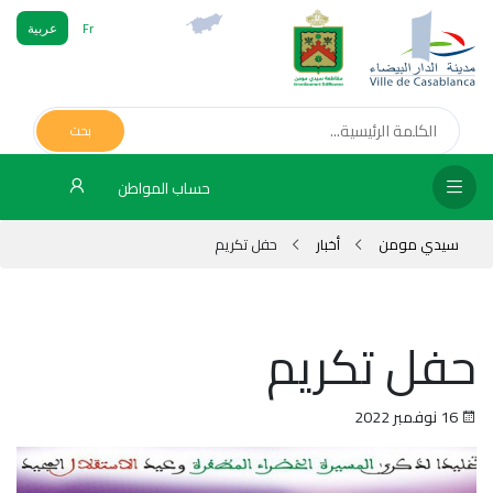
Fr
عربية
الص
الرئ
بحث
مج
حساب المواطن
المق
سيدي مومن
أخبار
حفل تكريم
الإد
التر
حفل تكريم
الخد
فض
16 نوفمبر 2022
الإع