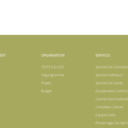
MENT
ORGANISATION
SERVICES
TEXTES & LOIS
Services De L’arrondi
Organigramme
Services Extérieurs
Projets
Services De Garde
Budget
Équipements Comm
Guichet Des Funérair
Complexe Culturel
Espaces Verts
Personnages De Sidi