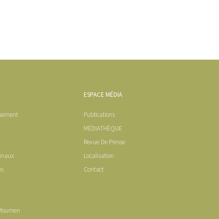
ESPACE MÉDIA
ssement
Publications
MÉDIATHÈQUE
Revue De Presse
unaux
Localisation
es
Contact
 Moumen